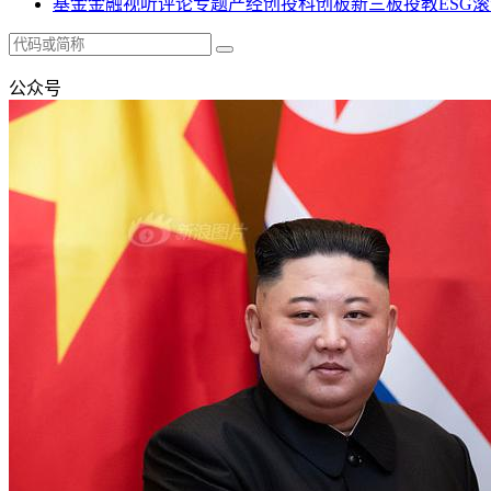
基金
金融
视听
评论
专题
产经
创投
科创板
新三板
投教
ESG
滚
公众号