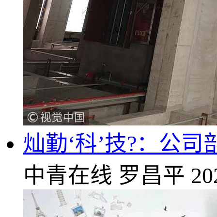
灿勤‘科’技?：公
中青在线
罗昌平
20