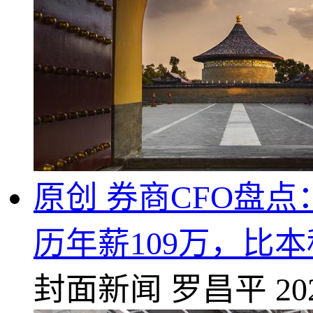
原创 券商CFO盘
历年薪109万，比
封面新闻
罗昌平
20