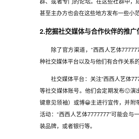
群、或者专门的论坛。在这些社群中，
甚至主办方也会在这些地方发布一些小
2.挖掘社交媒体与合作伙伴的推广
除了官方渠道，“西西人艺体7777
种社交媒体平台以及与他们有合作关系的
社交媒体平台：关注“西西人艺体777
等社交媒体账号。他们会定期发布🙂演
键意见领袖）或博😀主进行宣传，并附
活动：“西西人艺体7777777”可能
装品牌，或者银行等。