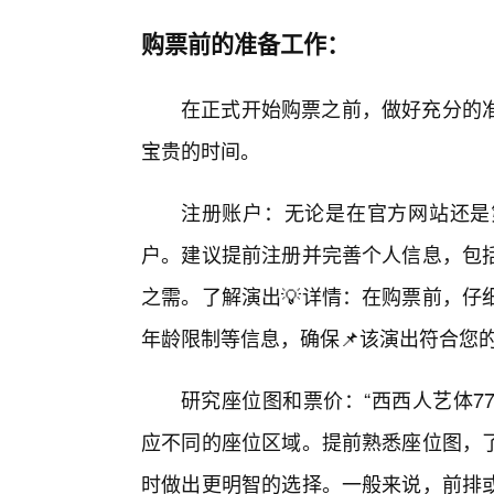
购票前的准备工作：
在正式开始购票之前，做好充分的
宝贵的时间。
注册账户：无论是在官方网站还是
户。建议提前注册并完善个人信息，包
之需。了解演出💡详情：在购票前，仔
年龄限制等信息，确保📌该演出符合您
研究座位图和票价：“西西人艺体777
应不同的座位区域。提前熟悉座位图，
时做出更明智的选择。一般来说，前排