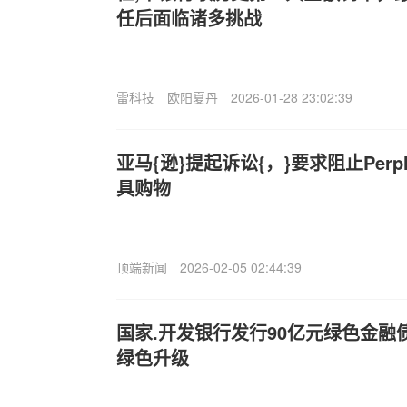
任后面临诸多挑战
雷科技
欧阳夏丹
2026-01-28 23:02:39
亚马{逊}提起诉讼{，}要求阻止Perp
具购物
顶端新闻
2026-02-05 02:44:39
国家.开发银行发行90亿元绿色金融
绿色升级