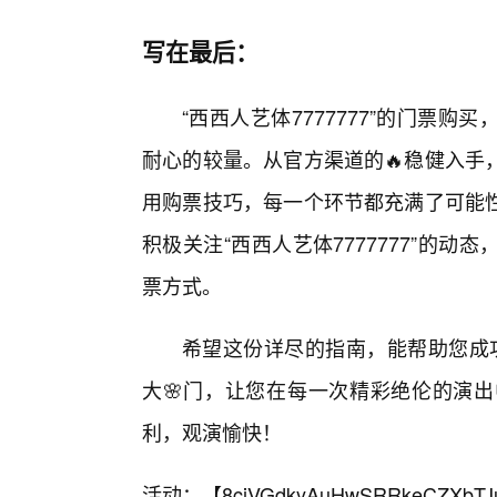
写在最后：
“西西人艺体7777777”的门票
耐心的较量。从官方渠道的🔥稳健入手
用购票技巧，每一个环节都充满了可能
积极关注“西西人艺体7777777”的
票方式。
希望这份详尽的指南，能帮助您成功地
大🌸门，让您在每一次精彩绝伦的演
利，观演愉快！
活动：【
8cjVGdkyAuHwSRRkeCZXbTJ