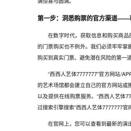
满惊喜与圆满。
第一步：洞悉购票的官方渠道——
在数字时代，获取信息和购买商品的方
的门票购买也不例外。我们必须牢牢掌
购买到真实门票、避免潜在风险的第一
“西西人艺体7777777”官方网站
的艺术场馆都会建立自己的官方网站或推
以及提供在线购票服务。“西西人艺体77
过搜索引擎搜索“西西人艺体777777
在官网上，您可以查看到最新的演