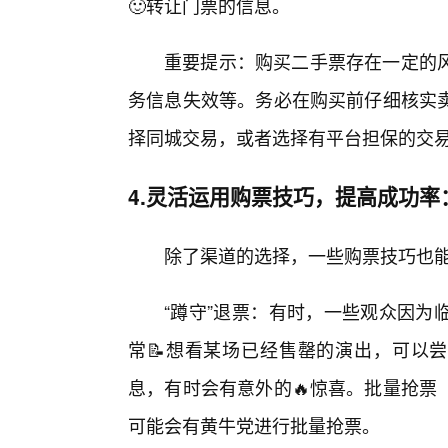
🙂转让门票的信息。
重要提示：购买二手票存在一定的
务信息失效等。务必在购买前仔细核实
择同城交易，或者选择有平台担保的交
4.灵活运用购票技巧，提高成功率
除了渠道的选择，一些购票技巧也
“蹲守”退票：有时，一些观众因为
常📝想看某场已经售罄的演出，可以尝
息，有时会有意外的🔥惊喜。批量抢票
可能会有黄牛党进行批量抢票。