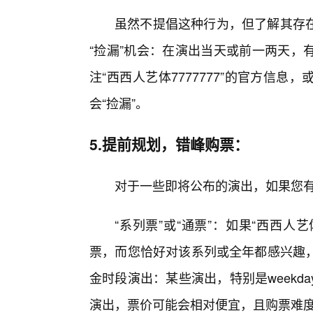
虽然不提倡这种行为，但了解其存
“捡漏”机会：在演出当天或前一两天，
注“西西人艺体7777777”的官方信
会“捡漏”。
5.提前规划，错峰购票：
对于一些即将公布的演出，如果您
“系列票”或“通票”：如果“西西人艺
票，而您恰好对该系列或全年都感兴趣
金时段演出：某些演出，特别是week
演出，票价可能会相对便宜，且购票难