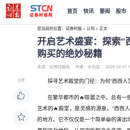
首页
快讯
要闻
股市
您当前的位置：
证券时报
>
公司
>
正文
开启艺术盛宴：探索“西
购买的绝妙秘籍
来源：证券时报网
作者：水均益
2026-02-07 
探寻艺术殿堂的门径：为何“西西人艺体
点赞
在繁华都市的🔥喧嚣之中，总有一
艺术的🔥殿堂，是灵感的源泉。“西西人
的地方。它不仅仅是一个简单😁的演出